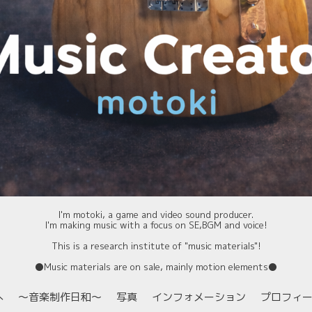
I'm motoki, a game and video sound producer.
I'm making music with a focus on SE,BGM and voice!
This is a research institute of "music materials"!
⚫️Music materials are on sale, mainly motion elements⚫️
へ
〜音楽制作日和〜
写真
インフォメーション
プロフィ