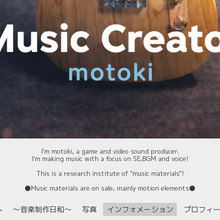
I'm motoki, a game and video sound producer.
I'm making music with a focus on SE,BGM and voice!
This is a research institute of "music materials"!
⚫️Music materials are on sale, mainly motion elements⚫️
へ
〜音楽制作日和〜
写真
インフォメーション
プロフィ