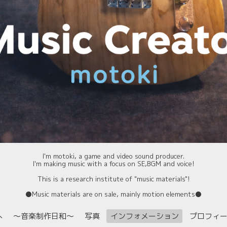
I'm motoki, a game and video sound producer.
I'm making music with a focus on SE,BGM and voice!
This is a research institute of "music materials"!
⚫️Music materials are on sale, mainly motion elements⚫️
へ
〜音楽制作日和〜
写真
インフォメーション
プロフィ