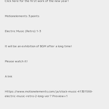
Click here for the first work of the new year!
Motionelements 3 points
Electric Music (Retro) 1-3
It will be an exhibition of BGM after a long time!
Please watch it!
A link
Https://www.motionelements.com/ja/stock-music-41381569-
electric-music-retro-2-long-ver? Preview=1