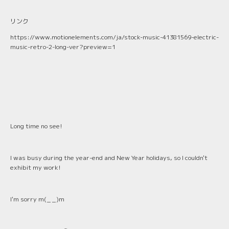
リンク
https://www.motionelements.com/ja/stock-music-41381569-electric-
music-retro-2-long-ver?preview=1
Long time no see!
I was busy during the year-end and New Year holidays, so I couldn't
exhibit my work!
I'm sorry m(_ _)m