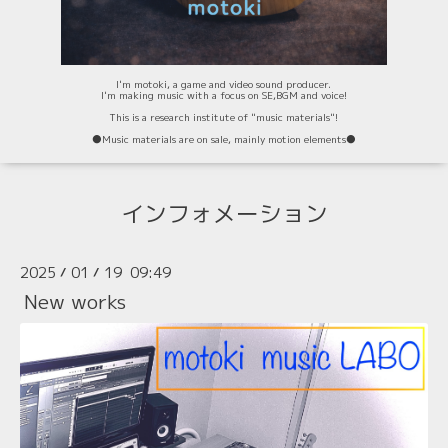
I'm motoki, a game and video sound producer.
I'm making music with a focus on SE,BGM and voice!
This is a research institute of "music materials"!
⚫️Music materials are on sale, mainly motion elements⚫️
インフォメーション
2025
01
19 09:49
/
/
New works