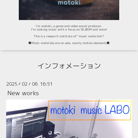
I'm motoki, a game and video sound producer.
I'm making music with a focus on SE,BGM and voice!
This is a research institute of "music materials"!
⚫️Music materials are on sale, mainly motion elements⚫️
インフォメーション
2025
02
06 16:51
/
/
New works