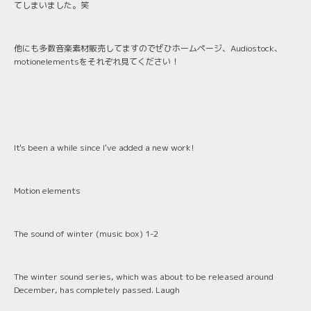
てしまいました。笑
他にも多数音楽素材販売してますのでぜひホームページ、Audiostock、
motionelementsをそれぞれ見てください！
It's been a while since I've added a new work!
Motion elements
The sound of winter (music box) 1-2
The winter sound series, which was about to be released around
December, has completely passed. Laugh