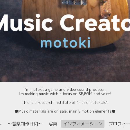
I'm motoki, a game and video sound producer.
I'm making music with a focus on SE,BGM and voice!
This is a research institute of "music materials"!
⚫️Music materials are on sale, mainly motion elements⚫️
へ
〜音楽制作日和〜
写真
インフォメーション
プロフィ