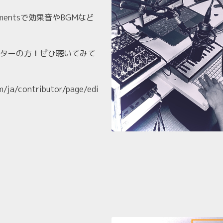
ementsで効果音やBGMなど
ターの方！ぜひ聴いてみて
/ja/contributor/page/edi