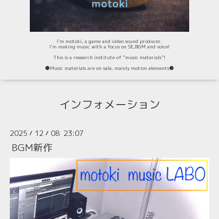
I'm motoki, a game and video sound producer.
I'm making music with a focus on SE,BGM and voice!
This is a research institute of "music materials"!
⚫️Music materials are on sale, mainly motion elements⚫️
インフォメーション
2025
12
08 23:07
/
/
BGM新作