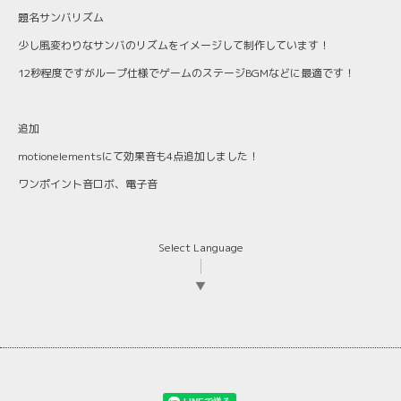
題名サンバリズム
少し風変わりなサンバのリズムをイメージして制作しています！
12秒程度ですがループ仕様でゲームのステージBGMなどに最適です！
追加
motionelementsにて効果音も4点追加しました！
ワンポイント音ロボ、電子音
Select Language
▼