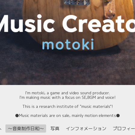
I'm motoki, a game and video sound producer.
I'm making music with a focus on SE,BGM and voice!
This is a research institute of "music materials"!
⚫️Music materials are on sale, mainly motion elements⚫️
へ
〜音楽制作日和〜
写真
インフォメーション
プロフィ