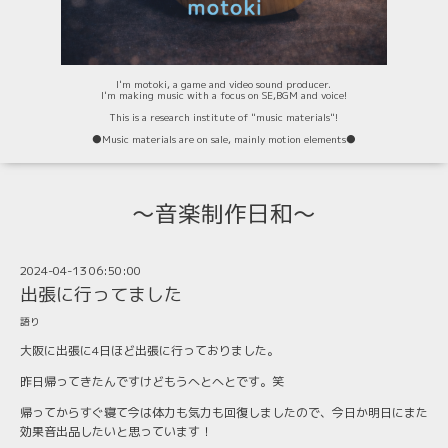
I'm motoki, a game and video sound producer.
I'm making music with a focus on SE,BGM and voice!
This is a research institute of "music materials"!
⚫️Music materials are on sale, mainly motion elements⚫️
〜音楽制作日和〜
2024-04-13 06:50:00
出張に行ってました
語り
大阪に出張に4日ほど出張に行っておりました。
昨日帰ってきたんですけどもうへとへとです。笑
帰ってからすぐ寝て今は体力も気力も回復しましたので、今日か明日にまた
効果音出品したいと思っています！