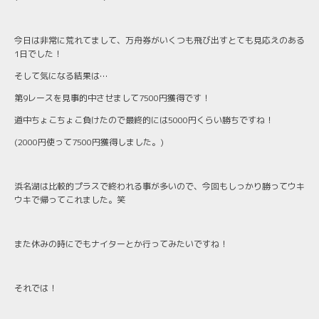
今日は非常に荒れてまして、万舟券がいくつも飛び出すとても見応えのある
1日でした！
そして気になる結果は…
第9レースを見事的中させまして7500円獲得です！
道中ちょこちょこ負けたので最終的には5000円くらい勝ちですね！
(2000円使って7500円獲得しました。)
浜名湖は比較的プラスで終われる事が多いので、今回もしっかり勝ってウキ
ウキで帰ってこれました。笑
また休みの時にでもナイターとか行ってみたいですね！
それでは！