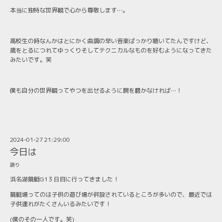
本当に独特な世界観で心から尊敬します…。
高校生の時なんかはとにかく曲調の早い音楽ばっかり聴いてたんですけど、
歳をとるにつれてゆっくりそしてテクニカルなものを好むようになってきた
みたいです。笑
僕も自分の世界観ってやつを出せるように腕を磨かなければ…！
2024-01-27 21:29:00
今日は
語り
浜名湖競艇G1３日目に行ってきました！
競艇場ってのは子供の遊び場が併設されているところが多いので、最近では
子供連れがたくさんいるみたいです！
(僕のその一人です。笑)