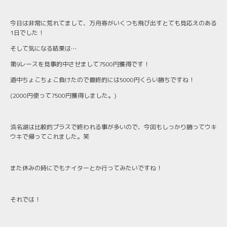
今日は非常に荒れてまして、万舟券がいくつも飛び出すとても見応えのある
1日でした！
そして気になる結果は…
第9レースを見事的中させまして7500円獲得です！
道中ちょこちょこ負けたので最終的には5000円くらい勝ちですね！
(2000円使って7500円獲得しました。)
浜名湖は比較的プラスで終われる事が多いので、今回もしっかり勝ってウキ
ウキで帰ってこれました。笑
また休みの時にでもナイターとか行ってみたいですね！
それでは！