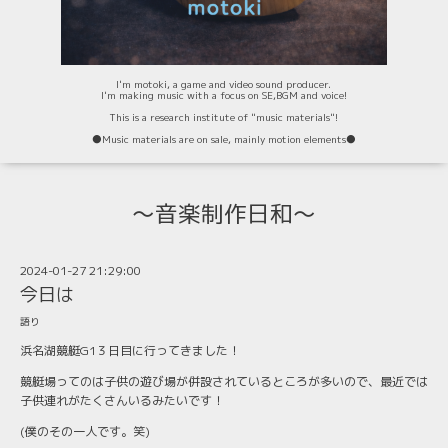
I'm motoki, a game and video sound producer.
I'm making music with a focus on SE,BGM and voice!
This is a research institute of "music materials"!
⚫️Music materials are on sale, mainly motion elements⚫️
〜音楽制作日和〜
2024-01-27 21:29:00
今日は
語り
浜名湖競艇G1３日目に行ってきました！
競艇場ってのは子供の遊び場が併設されているところが多いので、最近では
子供連れがたくさんいるみたいです！
(僕のその一人です。笑)