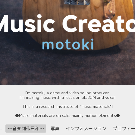
I'm motoki, a game and video sound producer.
I'm making music with a focus on SE,BGM and voice!
This is a research institute of "music materials"!
⚫️Music materials are on sale, mainly motion elements⚫️
へ
〜音楽制作日和〜
写真
インフォメーション
プロフィ