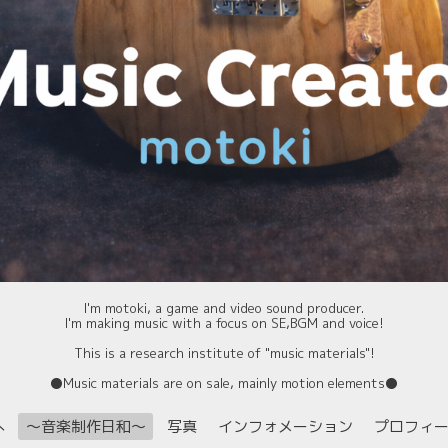
I'm motoki, a game and video sound producer.
I'm making music with a focus on SE,BGM and voice!
This is a research institute of "music materials"!
⚫️Music materials are on sale, mainly motion elements⚫️
へ
〜音楽制作日和〜
写真
インフォメーション
プロフィ