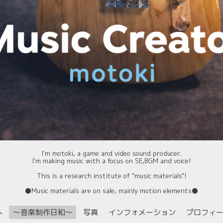
I'm motoki, a game and video sound producer.
I'm making music with a focus on SE,BGM and voice!
This is a research institute of "music materials"!
⚫️Music materials are on sale, mainly motion elements⚫️
へ
〜音楽制作日和〜
写真
インフォメーション
プロフィ