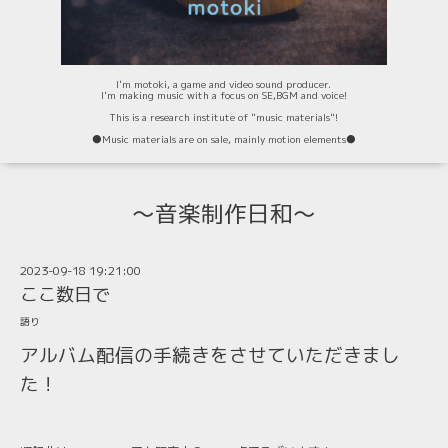
I'm motoki, a game and video sound producer.
I'm making music with a focus on SE,BGM and voice!
This is a research institute of "music materials"!
⚫️Music materials are on sale, mainly motion elements⚫️
〜音楽制作日和〜
2023-09-18 19:21:00
ここ数日で
語り
アルバム配信の手続きをさせていただきまし
た！