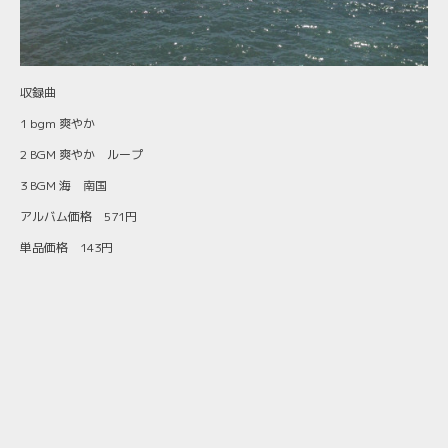
収録曲
1 bgm 爽やか
2 BGM 爽やか ループ
3 BGM 海 南国
アルバム価格 571円
単品価格 143円