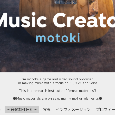
I'm motoki, a game and video sound producer.
I'm making music with a focus on SE,BGM and voice!
This is a research institute of "music materials"!
⚫️Music materials are on sale, mainly motion elements⚫️
へ
〜音楽制作日和〜
写真
インフォメーション
プロフィ