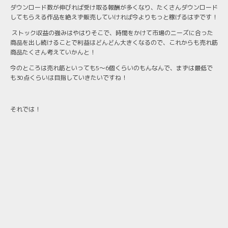
ダウンロード数が伸びれば受け取る報酬が多くなり、たくさんダウンロード
してもらえる作品を絶えず販売していければ今よりもっと稼げるはずです！
ストック収益の強みはやはりそこで、時間をかけて市場のニーズに合った
商品を出し続けることで利益はどんどん大きくなるので、これからも売れ筋
商品たくさん考えていかんと！
今のところは売れ筋といっても5〜6個くらいのもんなんで、まずは最低で
も30点くらいは目指していきたいですね！
それでは！