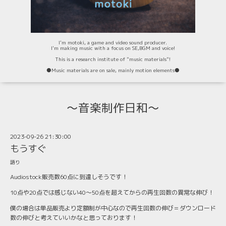
I'm motoki, a game and video sound producer.
I'm making music with a focus on SE,BGM and voice!
This is a research institute of "music materials"!
⚫️Music materials are on sale, mainly motion elements⚫️
〜音楽制作日和〜
2023-09-26 21:30:00
もうすぐ
語り
Audiostock販売数60点に到達しそうです！
10点や20点では感じない40〜50点を超えてからの再生回数の異常な伸び！
僕の場合は単品販売より定額制が中心なので再生回数の伸び＝ダウンロード
数の伸びと考えていいかなと思っております！