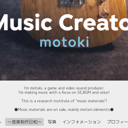
I'm motoki, a game and video sound producer.
I'm making music with a focus on SE,BGM and voice!
This is a research institute of "music materials"!
⚫️Music materials are on sale, mainly motion elements⚫️
へ
〜音楽制作日和〜
写真
インフォメーション
プロフィ