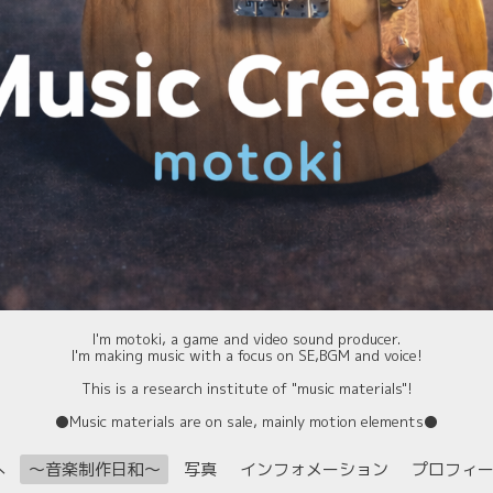
I'm motoki, a game and video sound producer.
I'm making music with a focus on SE,BGM and voice!
This is a research institute of "music materials"!
⚫️Music materials are on sale, mainly motion elements⚫️
へ
〜音楽制作日和〜
写真
インフォメーション
プロフィ