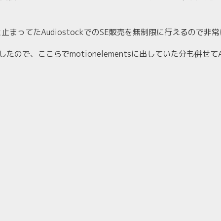
止まってたAudiostockでのSE販売を無制限に行えるので非
心でしたので、ここらでmotionelementsに出していた分も併せて