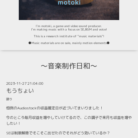
I'm motoki, a game and video sound producer.
I'm making music with a focus on SE,BGM and voice!
This is a research institute of "music materials"!
⚫️Music materials are on sale, mainly motion elements⚫️
〜音楽制作日和〜
2023-11-27 21:04:00
もうちょい
語り
恒例のAudiostockの収益確定日が近づいてまいりました！
今のところ毎月収益を増やしていけてるので、この調子で来月も収益を増や
したい！
SEは制限解除でそこそこ出せたのでそれがどう効いているか？