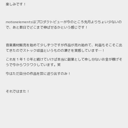
楽しみです！
motionelementsはプロダクトビューが今のところ先月よりちょい少ないの
で、あと数日でどこまで伸ばせるかという感じです！
音楽素材販売を始めて少しずつですが作品が売れ始めて、利益もそこそこ出
てきたのでストック収益というものの凄さを実感しています…！
これを１年１０年と続けていけば本当に副業として申し分ないお金が稼げそ
うで今からワクワクしています。笑
今はただ自分の作品を世に送り出すのみ！
それではまた！