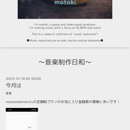
I'm motoki, a game and video sound producer.
I'm making music with a focus on SE,BGM and voice!
This is a research institute of "music materials"!
⚫️Music materials are on sale, mainly motion elements⚫️
〜音楽制作日和〜
2023-12-14 20:59:00
今月は
音楽
motionelementsの定額制プランのお気に入り登録数が異様に多いです！