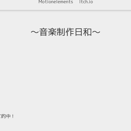
Motionelements
Itch.io
〜音楽制作日和〜
て的中！