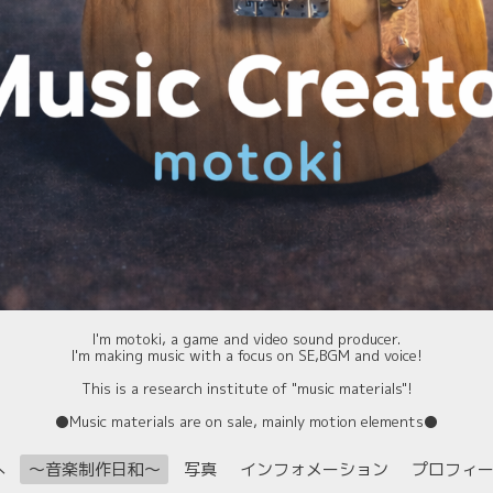
I'm motoki, a game and video sound producer.
I'm making music with a focus on SE,BGM and voice!
This is a research institute of "music materials"!
⚫️Music materials are on sale, mainly motion elements⚫️
へ
〜音楽制作日和〜
写真
インフォメーション
プロフィ