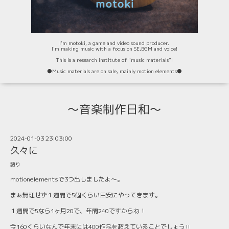
I'm motoki, a game and video sound producer.
I'm making music with a focus on SE,BGM and voice!
This is a research institute of "music materials"!
⚫️Music materials are on sale, mainly motion elements⚫️
〜音楽制作日和〜
2024-01-03 23:03:00
久々に
語り
motionelementsで3つ出しましたよ〜。
まぁ無理せず１週間で5個くらい目安にやってきます。
１週間で5なら1ヶ月20で、年間240ですからね！
今160くらいなんで年末には400作品を超えていることでしょう‼︎