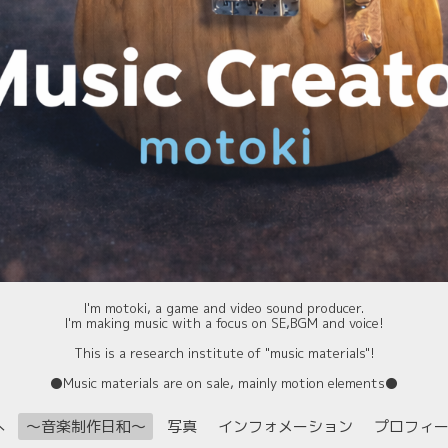
I'm motoki, a game and video sound producer.
I'm making music with a focus on SE,BGM and voice!
This is a research institute of "music materials"!
⚫️Music materials are on sale, mainly motion elements⚫️
へ
〜音楽制作日和〜
写真
インフォメーション
プロフィ