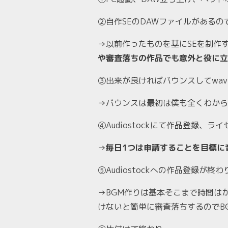
②自作SEのDAWファイルがあるの
→以前作ったものを基にSEを制作
や審査落ちの作品でも意外と役に立
③出来が良ければバウンスしてwa
→バウンスは最初は僕も全くわから
④Audiostockにて作品登録、ラ
→
毎日1つは申請することを目標に
⑤Audiostockへの作品登録が終
→BGM作りは基本そこまで時間
けないと簡単に審査落ちするのでB