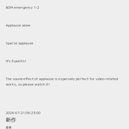
BGM emergency 1-2
Applause alone
Sparse applause
It's 6 points!
The sound effect of applause is especially perfect for video-related
works, so please watch it!
2024-07-21 06:23:00
新作
音楽