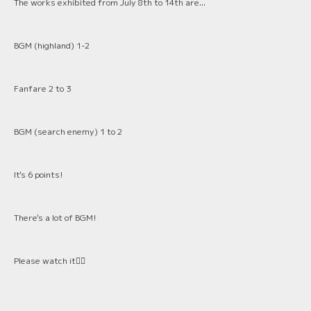
The works exhibited from July 8th to 14th are...
BGM (highland) 1-2
Fanfare 2 to 3
BGM (search enemy) 1 to 2
It's 6 points!
There's a lot of BGM!
Please watch it🙇‍♂️