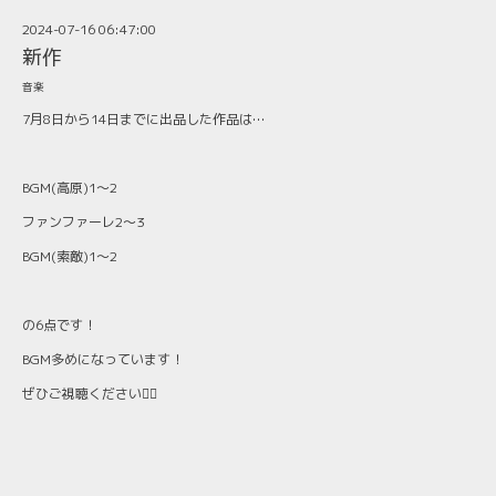
2024-07-16 06:47:00
新作
音楽
7月8日から14日までに出品した作品は…
BGM(高原)1〜2
ファンファーレ2〜3
BGM(索敵)1〜2
の6点です！
BGM多めになっています！
ぜひご視聴ください🙇‍♂️