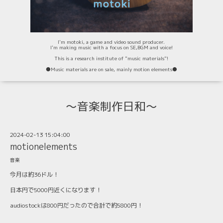
I'm motoki, a game and video sound producer.
I'm making music with a focus on SE,BGM and voice!
This is a research institute of "music materials"!
⚫️Music materials are on sale, mainly motion elements⚫️
〜音楽制作日和〜
2024-02-13 15:04:00
motionelements
音楽
今月は約36ドル！
日本円で5000円近くになります！
audiostockは800円だったので合計で約5800円！