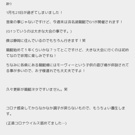
語り
1月も23日が過ぎてしまいました！
音楽の事じゃないですけど、今週末は浜名湖競艇でG1が開催されます！
(G1っていうのは大きな大会の事です。)
僕は静岡に住んでいるのでもちろん行きます！笑
競艇始めて１年くらいかな？ってとこですけど、大きな大会に行くのは初め
てなので非常に楽しみですね！
ちなみに各県にある競艇場にはモーヴィーという子供の遊び場が併設されて
る事が多いので、お子様連れでも大丈夫ですよ！
久々更新が競艇ネタですいません。笑
コロナ感染してからなかなか調子が戻らないもので、もうちょい養生しま
す。
(正直コロナウイルス舐めてました…)