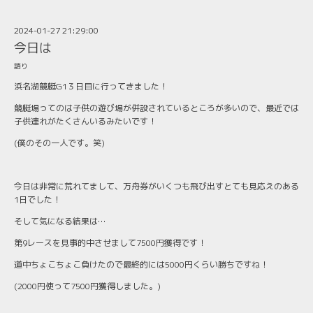
2024-01-27 21:29:00
今日は
語り
浜名湖競艇G1３日目に行ってきました！
競艇場ってのは子供の遊び場が併設されているところが多いので、最近では
子供連れがたくさんいるみたいです！
(僕のその一人です。笑)
今日は非常に荒れてまして、万舟券がいくつも飛び出すとても見応えのある
1日でした！
そして気になる結果は…
第9レースを見事的中させまして7500円獲得です！
道中ちょこちょこ負けたので最終的には5000円くらい勝ちですね！
(2000円使って7500円獲得しました。)