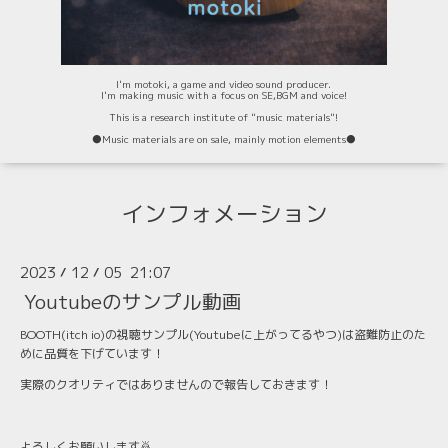
I'm motoki, a game and video sound producer.
I'm making music with a focus on SE,BGM and voice!
This is a research institute of "music materials"!
⚫️Music materials are on sale, mainly motion elements⚫️
インフォメーション
2023
12
05 21:07
/
/
Youtubeのサンプル動画
BOOTH(itch io)の視聴サンプル(Youtubeに上がってるやつ)は盗難防止のた
めに品質を下げています！
実際のクオリティではありませんので報告しておきます！
よろしくお願いします🙇